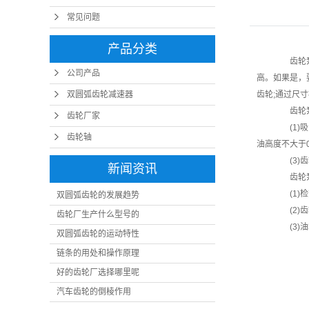
常见问题
产品分类
齿轮泵的
公司产品
高。如果是，
双圆弧齿轮减速器
齿轮;通过尺
齿轮泵噪
齿轮厂家
(1)吸
齿轮轴
油高度不大于
(3)齿
新闻资讯
齿轮泵
(1)检
双圆弧齿轮的发展趋势
(2)齿
齿轮厂生产什么型号的
(3)油
双圆弧齿轮的运动特性
链条的用处和操作原理
好的齿轮厂选择哪里呢
汽车齿轮的倒棱作用