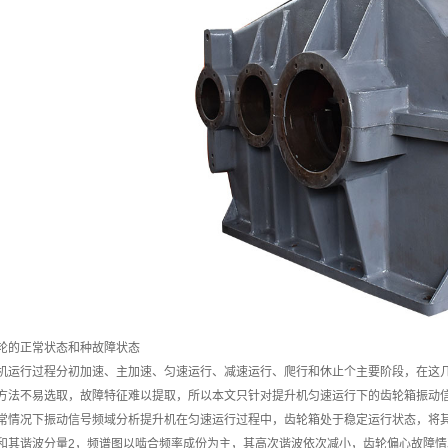
轮的正常状态和种故障状态
行过程分初加速、主加速、匀速运行、减速运行、爬行和休止个主要阶段，在这几
方法不易选取，故障特征难以提取，所以本文只针对提升机匀速运行下的齿轮箱振动
常情况下振动信号频域分析提升机在匀速运行过程中，齿轮箱处于稳定运行状态，将
和其谐波分量2，频谱图以啮合频率成份为主，其高次谐波依次减小，齿轮偏心故障