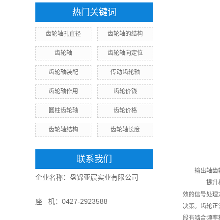
热门关键词
齿轮轴孔直径
齿轮轴的结构
齿轮轴
齿轮轴向定位
齿轮轴装配
传动齿轮轴
齿轮轴作用
齿轮价钱
圆柱齿轮轴
齿轮价格
齿轮轴结构
齿轮轴长度
联系我们
输出轴齿
企业名称：盘锦亚宸实业有限公司
提升机运
效的信号处理
座 机：0427-2923588
决策。齿轮正
段有啮合频率