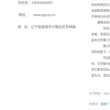
手机号：13050894087
齿轮所受的压
局部断裂故障
网址 : www.pjycsy.cn
号频域分析这
圃锥齿轮
地 址：辽宁省盘锦市兴隆台区东林路
目前人们
效果。但是在
是本文所要讨
建立数学
求的前题下，
罚函数法
时，它的解也
但它要求初始
是外点。混合
本文网址：http://w
关键词：
齿轮厂