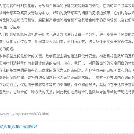
力在每转中时刻变化着，导致啮合振动的振幅受旋转频率的调制，在齿轮啮合频率及其
以啮合频率及其高次谐波为中心，以轴的旋转频率为间隔的无限边频带，它们均与故障
种故障的振动信号频谱，磨损越严重齿轮啮合频率及其啮合频率的高阶倍频以及它们
传动广泛应用
对圆锥齿轮传动机构采用优化设计方法进行计算一与分析，进一步提高了承载能力
进行优化设计过程中，如何减少人为因素，使目标函数、约束条件更接近于客观情况
论的问题。
模型是优化设计的关键，数学模型主要包括选择设计变量，构造目标函数和确定约
常用材料消耗量作为衡设计优劣的准则。现在，我们以一对圆锥齿轮的分度圆台的体
的基本思想是将有约束优化间翅化为无约束间题。亦即将原来的目标函数和约束函
就是原间题的解，要将有约束间题转化为无约束间题求解，目前有三种办法内点罚函
点为可行点，仅适用于求解有不等式约束向题。外点罚函数法，其优点在于适应于求
函数法，它综合前二种方法的优点，因此我们选用混合罚函数法对圆锥齿轮传动进行
ww.pjycsy.cn/news/433.html
家
,
齿轮
,
齿轮厂家哪家好