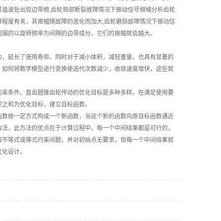
谐波处出现边带频,齿轮局部断裂故障情况下振动信号频域分析齿轮
程度有关，其振幅随故障的恶化而加大,齿轮磨损故障情况下振动信
周围的以旋转频率为间隔的边带成分，它们的振幅就会越大。
，延长了使用寿命。同时对于减小体积，减轻重量，也具有显著的
，如何将数学模型进行变换使选代次数减少，收敛速度增快，这些就
束条件。直齿圆锥齿轮传动的优化目标是多种多样。在满足使用要
积之和为优化目标，建立目标函数。
数按一定方式构成一个新函数，当这个新的函数向原目标函数通近
数法，此方法的优点在于计算过程中，每一个中间结果都是可行的，
解不等式或等式约束间题，并对初始点无要求，但每一个中间结果就
优化设计。