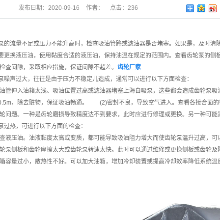
发布日期：
2020-09-16
作者：
点击：
236
流量不足或压力不能升高时，检查吸油管路或滤油器是否堵塞。如果是，及时清除
要更换液压油，使用黏度合适的液压油，保持油温在规定的范围内。查看齿轮泵的侧
寸检查间隙，采取相应措施，保证间隙不超差。
齿轮厂家
声过大，往往是由于压力不稳定儿造成，通常可以进行以下方面检查：
油管伸入油箱太浅、吸油位置过高或滤油器堵塞上海自吸泵，这些都会造成齿轮泵吸油
0.5m，除去赃物，保证吸油畅通。 (2)密封不良，导致空气进入。查看各接合面
轮问题。一种是齿轮磨损导致精度达不到要求，此时应进行修理或更换。另一种可能
过热，可进行以下方面的检查：
查液压油。油液黏度太高或变质，都可能导致吸油阻力增大而使齿轮泵温升过高，可
轮泵侧板和齿轮摩擦太大或齿轮泵转速太快。此时可以通过维修或更换侧板或齿轮及
箱容量过小，散热性不好。可以加大油箱，增加冷却装置或提高冷却效率降低系统温