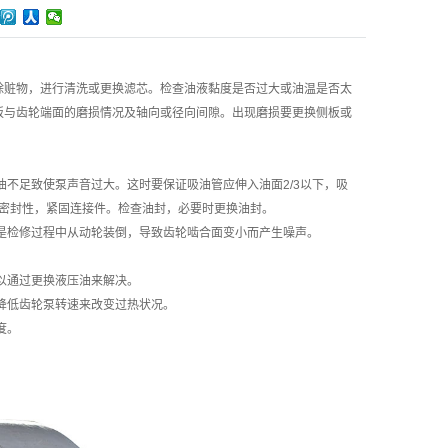
赃物，进行清洗或更换滤芯。检查油液黏度是否过大或油温是否太
板与齿轮端面的磨损情况及轴向或径向间隙。出现磨损要更换侧板或
不足致使泵声音过大。这时要保证吸油管应伸入油面2/3以下，吸
的密封性，紧固连接件。检查油封，必要时更换油封。
是检修过程中从动轮装倒，导致齿轮啮合面变小而产生噪声。
以通过更换液压油来解决。
降低齿轮泵转速来改变过热状况。
度。