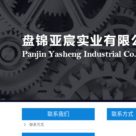
联系我们
联系方式
联系方式