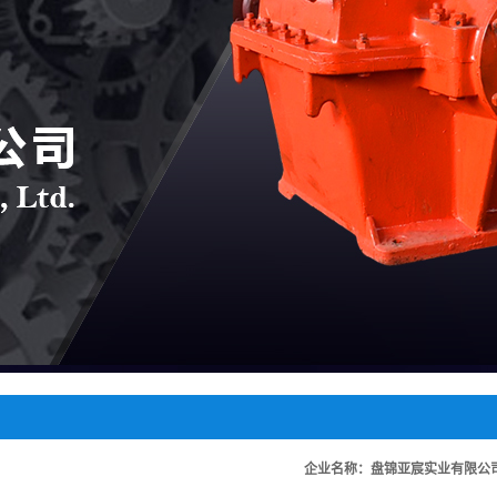
企业名称：盘锦亚宸实业有限公