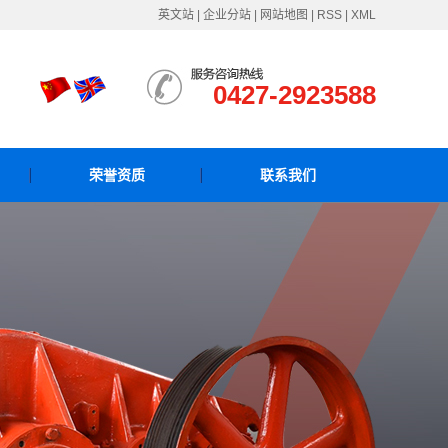
英文站
|
企业分站
|
网站地图
|
RSS
|
XML
0427-2923588
荣誉资质
联系我们