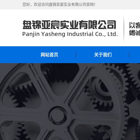
您好，欢迎访问盘锦亚宸实业有限公司官网！
网站首页
关于我们
公司简介
联系我们
公司业绩